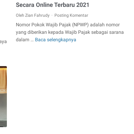
Secara Online Terbaru 2021
Oleh Zian Fahrudy
Posting Komentar
Nomor Pokok Wajib Pajak (NPWP) adalah nomor
yang diberikan kepada Wajib Pajak sebagai sarana
dalam …
Baca selengkapnya
Cara
paya
Membuat
dan
Mendaftar
NPWP
Secara
Online
Terbaru
2021