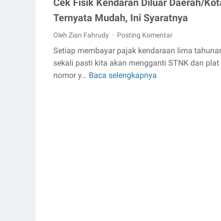
Cek Fisik Kendaran Diluar Daerah/Kot
Ternyata Mudah, Ini Syaratnya
Oleh Zian Fahrudy
Posting Komentar
Setiap membayar pajak kendaraan lima tahuna
sekali pasti kita akan mengganti STNK dan plat
nomor y…
Baca selengkapnya
Cek
Fisik
Kendaran
Diluar
Daerah/Kota
Ternyata
Mudah,
Ini
Syaratnya