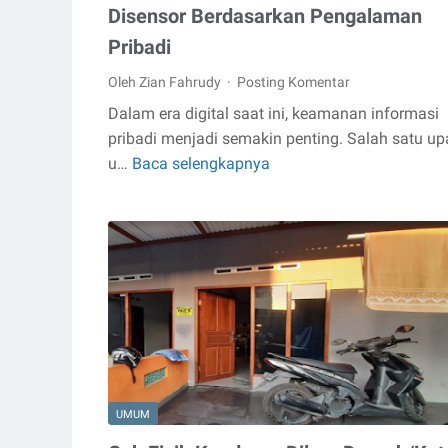
Disensor Berdasarkan Pengalaman
Pribadi
Oleh Zian Fahrudy
Posting Komentar
Dalam era digital saat ini, keamanan informasi
pribadi menjadi semakin penting. Salah satu u
u…
Baca selengkapnya
Cara
Mengetahui
Nomor
KPJ
yang
Disensor
Berdasarkan
Pengalaman
Pribadi
UMUM