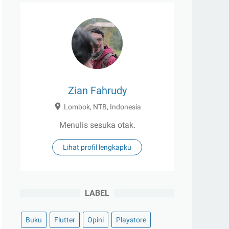
Zian Fahrudy
Lombok, NTB, Indonesia
Menulis sesuka otak.
Lihat profil lengkapku
LABEL
Buku
Flutter
Opini
Playstore